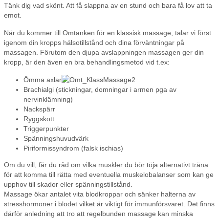
Tänk dig vad skönt. Att få slappna av en stund och bara få lov att ta
emot.
När du kommer till Omtanken för en klassisk massage, talar vi först
igenom din kropps hälsotillstånd och dina förväntningar på
massagen. Förutom den djupa avslappningen massagen ger din
kropp, är den även en bra behandlingsmetod vid t.ex:
Ömma axlar
Brachialgi (stickningar, domningar i armen pga av
nervinklämning)
Nackspärr
Ryggskott
Triggerpunkter
Spänningshuvudvärk
Piriformissyndrom (falsk ischias)
Om du vill, får du råd om vilka muskler du bör töja alternativt träna
för att komma till rätta med eventuella muskelobalanser som kan ge
upphov till skador eller spänningstillstånd.
Massage ökar antalet vita blodkroppar och sänker halterna av
stresshormoner i blodet vilket är viktigt för immunförsvaret. Det finns
därför anledning att tro att regelbunden massage kan minska