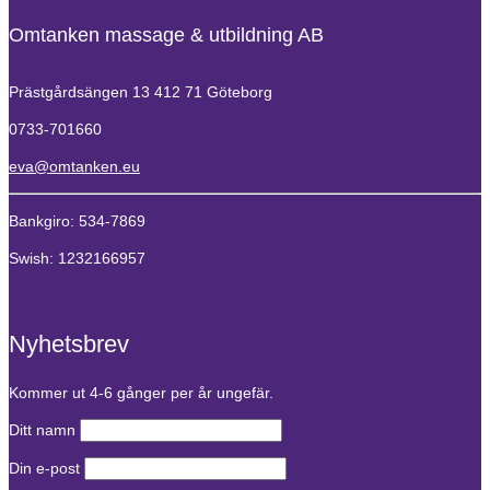
Omtanken massage & utbildning AB
Prästgårdsängen 13
412 71 Göteborg
0733-701660
eva@omtanken.eu
Bankgiro: 534-7869
Swish: 1232166957
Nyhetsbrev
Kommer ut 4-6 gånger per år ungefär.
Ditt namn
Din e-post