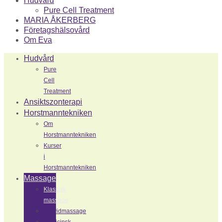
Hudvård
Pure Cell Treatment
MARIA ÅKERBERG
Företagshälsovård
Om Eva
Hudvård
Pure
Cell
Treatment
Ansiktszonterapi
Horstmanntekniken
Om
Horstmanntekniken
Kurser
i
Horstmanntekniken
Massage
Klassisk
massage
Gravidmassage