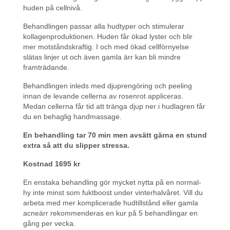
huden på cellnivå.
Behandlingen passar alla hudtyper och stimulerar
kollagenproduktionen. Huden får ökad lyster och blir
mer motståndskraftig. I och med ökad cellförnyelse
slätas linjer ut och även gamla ärr kan bli mindre
framträdande.
Behandlingen inleds med djuprengöring och peeling
innan de levande cellerna av rosenrot appliceras.
Medan cellerna får tid att tränga djup ner i hudlagren får
du en behaglig handmassage.
En behandling tar 70 min men avsätt gärna en stund
extra så att du slipper stressa.
Kostnad 1695 kr
En enstaka behandling gör mycket nytta på en normal-
hy inte minst som fuktboost under vinterhalvåret. Vill du
arbeta med mer komplicerade hudtillstånd eller gamla
acneärr rekommenderas en kur på 5 behandlingar en
gång per vecka.