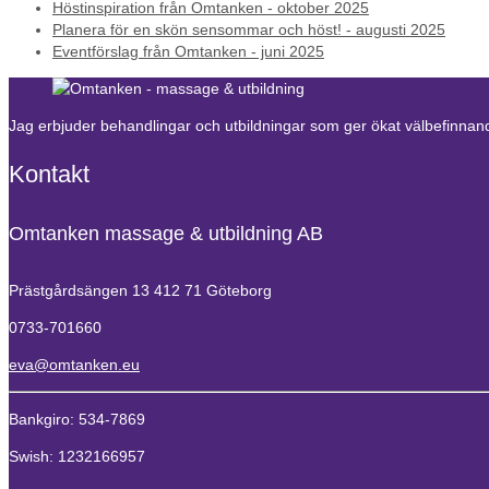
Höstinspiration från Omtanken - oktober 2025
Planera för en skön sensommar och höst! - augusti 2025
Eventförslag från Omtanken - juni 2025
Jag erbjuder behandlingar och utbildningar som ger ökat välbefinnande
Kontakt
Omtanken massage & utbildning AB
Prästgårdsängen 13
412 71 Göteborg
0733-701660
eva@omtanken.eu
Bankgiro: 534-7869
Swish: 1232166957