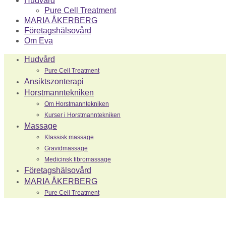
Hudvård
Pure Cell Treatment
MARIA ÅKERBERG
Företagshälsovård
Om Eva
Hudvård
Pure Cell Treatment
Ansiktszonterapi
Horstmanntekniken
Om Horstmanntekniken
Kurser i Horstmanntekniken
Massage
Klassisk massage
Gravidmassage
Medicinsk fibromassage
Företagshälsovård
MARIA ÅKERBERG
Pure Cell Treatment