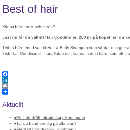
Best of hair
Känns håret torrt och sprött?
Just nu får du valfritt Hair Conditioner 200
ml på köpet när du kö
Tvätta håret med valfritt Hair & Body Shampoo som vårdar och ger vo
klick Hair Conditioner i handflatan och krama in det i håret som ett l
Facebook
LinkedIn
Email
Dela
Aktuellt
Prel. återträff Introductory Horstmann
Tar du hand om dig på alla plan?
Återträff Introductory Horstmann