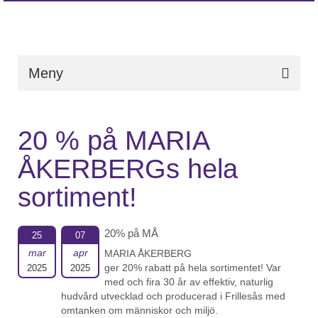
Meny
20 % på MARIA
ÅKERBERGs hela
sortiment!
20% på MÅ
25
07
mar
apr
MARIA ÅKERBERG
ger 20% rabatt på hela sortimentet! Var
2025
2025
med och fira 30 år av effektiv, naturlig
hudvård utvecklad och producerad i Frillesås med
omtanken om människor och miljö.