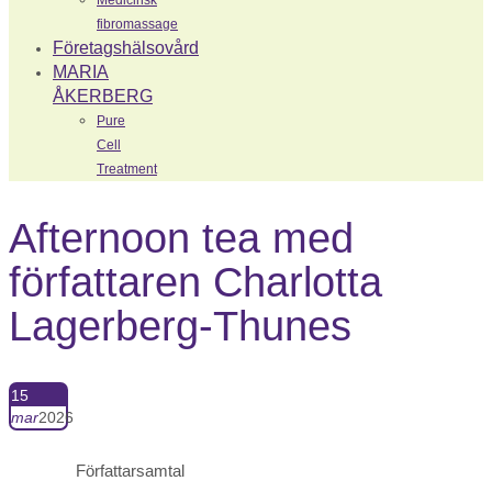
Medicinsk
fibromassage
Företagshälsovård
MARIA
ÅKERBERG
Pure
Cell
Treatment
Afternoon tea med
författaren Charlotta
Lagerberg-Thunes
15
mar
2026
Författarsamtal