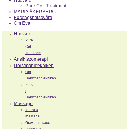
Hudvård
Pure Cell Treatment
MARIA ÅKERBERG
Företagshälsovård
Om Eva
Hudvård
Pure
Cell
Treatment
Ansiktszonterapi
Horstmanntekniken
Om
Horstmanntekniken
Kurser
i
Horstmanntekniken
Massage
Klassisk
massage
Gravidmassage