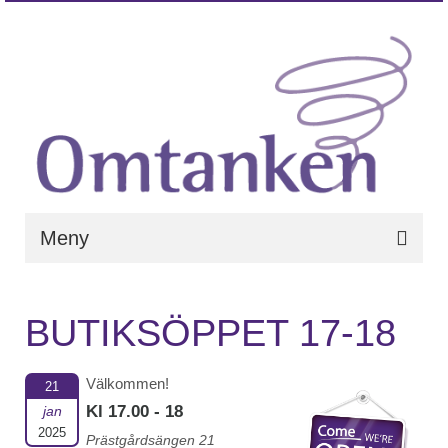
Meny
BUTIKSÖPPET 17-18
Välkommen!
21
Kl 17.00 - 18
jan
2025
Prästgårdsängen 21