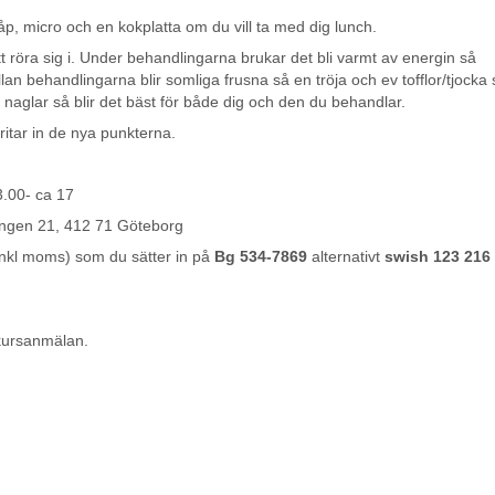
skåp, micro och en kokplatta om du vill ta med dig lunch.
tt röra sig i. Under behandlingarna brukar det bli varmt av energin så
an behandlingarna blir somliga frusna så en tröja och ev tofflor/tjocka
ta naglar så blir det bäst för både dig och den du behandlar.
ritar in de nya punkterna.
00- ca 17
 21, 412 71 Göteborg
inkl moms) som du sätter in på
Bg 534-7869
alternativt
swish 123 216
 kursanmälan.