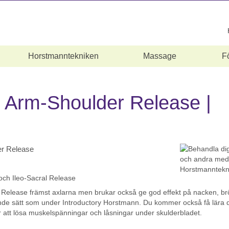
Horstmanntekniken
Massage
F
 Arm-Shoulder Release |
er Release
och Ileo-Sacral Release
elease främst axlarna men brukar också ge god effekt på nacken, br
nande sätt som under Introductory Horstmann. Du kommer också få lära 
ör att lösa muskelspänningar och låsningar under skulderbladet.