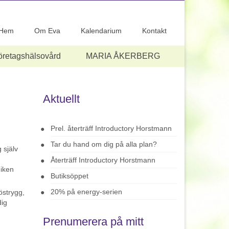
Hem
Om Eva
Kalendarium
Kontakt
öretagshälsovård
MARIA ÅKERBERG
Aktuellt
Prel. återträff Introductory Horstmann
Tar du hand om dig på alla plan?
Återträff Introductory Horstmann
Butiksöppet
20% på energy-serien
östrygg,
dig
Prenumerera på mitt