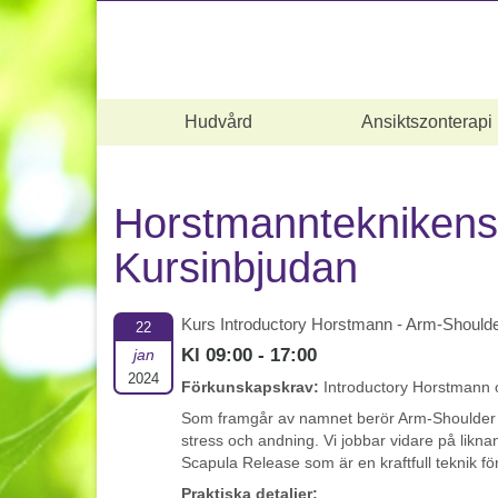
Hudvård
Ansiktszonterapi
Horstmannteknikens
Kursinbjudan
Kurs Introductory Horstmann - Arm-Should
22
Kl 09:00 - 17:00
jan
2024
Förkunskapskrav:
Introductory Horstmann 
Som framgår av namnet berör Arm-Shoulder R
stress och andning. Vi jobbar vidare på lik
Scapula Release som är en kraftfull teknik f
Praktiska detaljer: