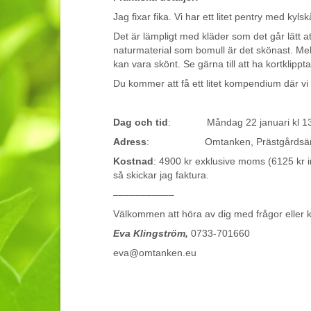
Jag fixar fika. Vi har ett litet pentry med kyl
Det är lämpligt med kläder som det går lätt a
naturmaterial som bomull är det skönast. Mell
kan vara skönt. Se gärna till att ha kortklipp
Du kommer att få ett litet kompendium där vi 
Dag och tid
: Måndag 22 januari kl 13.
Adress
: Omtanken, Prästgårdsängen
Kostnad
: 4900 kr exklusive moms (6125 kr 
så skickar jag faktura.
–––––––––––
Välkommen att höra av dig med frågor eller
Eva Klingström,
0733-701660
eva@omtanken.eu