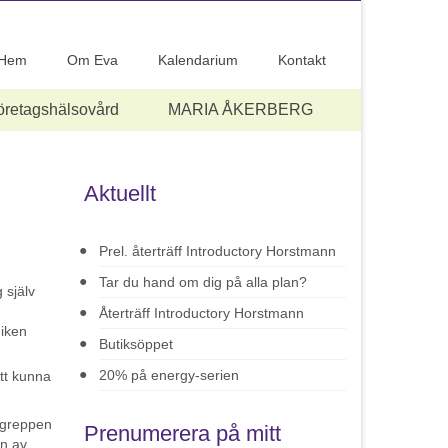
Hem
Om Eva
Kalendarium
Kontakt
öretagshälsovård
MARIA ÅKERBERG
Aktuellt
Prel. återträff Introductory Horstmann
Tar du hand om dig på alla plan?
Återträff Introductory Horstmann
Butiksöppet
20% på energy-serien
att kunna
a greppen
Prenumerera på mitt
en av