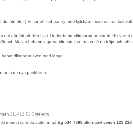
 du inte äter.) Vi har ett litet pentry med kylskåp, micro och en kokpla
 det går lätt att röra sig i. Under behandlingarna brukar det bli varmt 
önast. Mellan behandlingarna blir somliga frusna så en tröja och tofflo
ra behandlingarna även med långa.
ritar in de nya punkterna.
 21, 412 71 Göteborg
inkl moms) som du sätter in på
Bg 534-7869
alternativt
swish 123 216