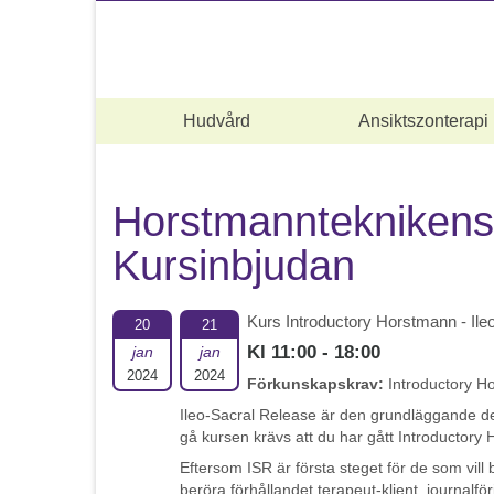
Hudvård
Ansiktszonterapi
Horstmannteknikens 
Kursinbjudan
Kurs Introductory Horstmann - Ile
20
21
Kl 11:00 - 18:00
jan
jan
2024
2024
Förkunskapskrav:
Introductory H
Ileo-Sacral Release är den grundläggande del
gå kursen krävs att du har gått Introductory 
Eftersom ISR är första steget för de som vil
beröra förhållandet terapeut-klient, journalfö