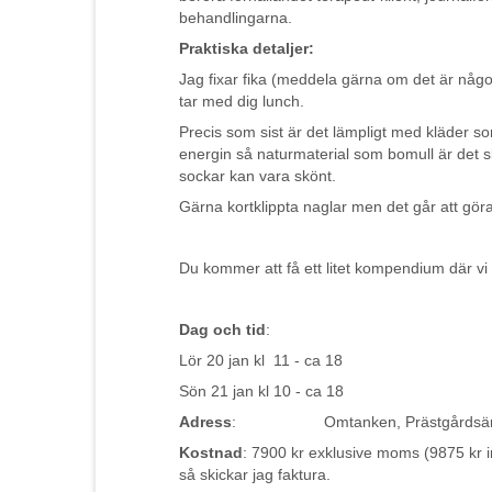
behandlingarna.
Praktiska detaljer:
Jag fixar fika (meddela gärna om det är något
tar med dig lunch.
Precis som sist är det lämpligt med kläder som
energin så naturmaterial som bomull är det sk
sockar kan vara skönt.
Gärna kortklippta naglar men det går att gö
Du kommer att få ett litet kompendium där vi 
Dag och tid
:
Lör 20 jan kl 11 - ca 18
Sön 21 jan kl 10 - ca 18
Adress
: Omtanken, Prästgårdsängen
Kostnad
: 7900 kr exklusive moms (9875 kr 
så skickar jag faktura.