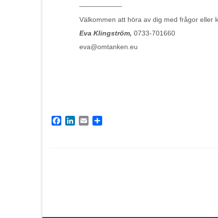
–––––––––––
Välkommen att höra av dig med frågor eller
Eva Klingström,
0733-701660
eva@omtanken.eu
Facebook
LinkedIn
Email
Dela