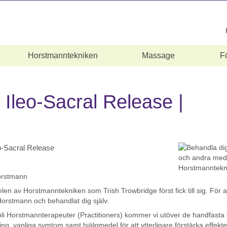
Horstmanntekniken
Massage
F
Ileo-Sacral Release |
o-Sacral Release
orstmann
en av Horstmanntekniken som Trish Trowbridge först fick till sig. För 
Horstmann och behandlat dig själv.
l bli Horstmannterapeuter (Practitioners) kommer vi utöver de handfast
ring, vanliga symtom samt hjälpmedel för att ytterligare förstärka effekt