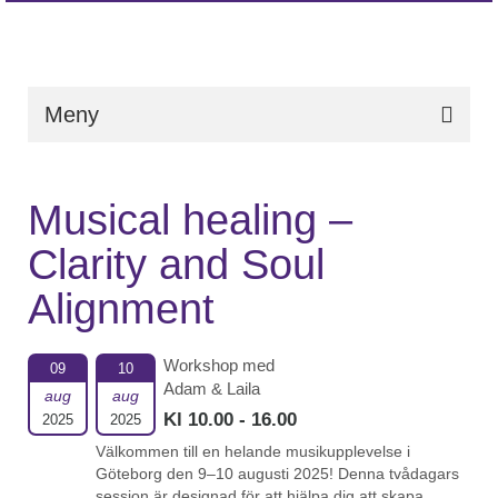
Meny
Musical healing –
Clarity and Soul
Alignment
Workshop med
09
10
Adam & Laila
aug
aug
Kl 10.00 - 16.00
2025
2025
Välkommen till en helande musikupplevelse i
Göteborg den 9–10 augusti 2025! Denna tvådagars
session är designad för att hjälpa dig att skapa